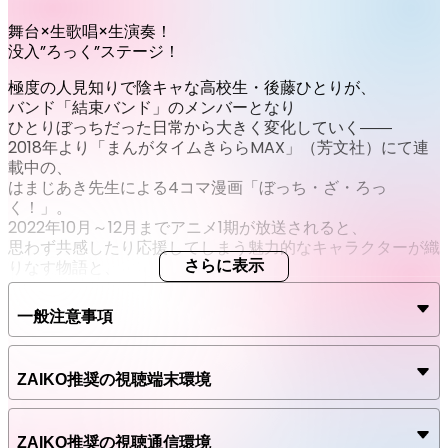
配信
★2月23日(月・祝)12:00［舞台］
舞台×生歌唱×生演奏！
没入”ろっく”ステージ！
配信日時
03月03日 (火) 12:00 – 03月10日 (火) 23:59
JST
極度の人見知りで陰キャな高校生・後藤ひとりが、
バンド「結束バンド」のメンバーとなり
配信
ひとりぼっちだった日常から大きく変化していく――
★2月23日(月・祝)18:00［ライブイベント］
2018年より「まんがタイムきららMAX」（芳文社）にて連
配信日時
載中の、
03月03日 (火) 12:00 – 03月10日 (火) 23:59
JST
はまじあき先生による4コマ漫画「ぼっち・ざ・ろっ
く！」。
2022年10月～12月までアニメ1期が放送されると、
思わず共感したり応援してしまう魅力的なキャラクターが織
りなす物語と、
さらに表示
エモーショナルでキャッチーな楽曲が話題を呼び大ヒット。
劇中バンドのアルバム「結束バンド」は数々の音楽チャート
一般注意事項
でランキング1位を獲得、
その後は劇場総集編の上映、「結束バンド」によるZeppツ
アー、アニメ2期の制作決定など
ZAIKO推奨の視聴端末環境
その勢いはとどまるところを知らない。
これを原作としたLIVE STAGE「ぼっち・ざ・ろっく！」
は、
ZAIKO推奨の視聴通信環境