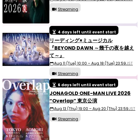
Streaming
4 days left until event start
リーディング×ミュージカル
『BEYOND DAWN ～幾千の夜を越え
て～』
Aug 11 (Tue) 10:00 – Aug 18 (Tue) 23:59
JST
Streaming
6 days left until event start
JONAGOLD ONE-MAN LIVE 2026
“Overlap” 東京公演
Aug 13 (Thu) 19:00 – Aug 20 (Thu) 23:59
JST
Streaming