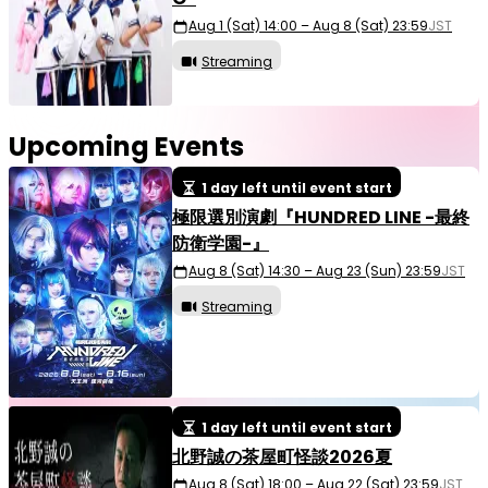
Aug 1 (Sat) 14:00 – Aug 8 (Sat) 23:59
JST
Streaming
Upcoming Events
1 day left until event start
極限選別演劇『HUNDRED LINE -最終
防衛学園-』
Aug 8 (Sat) 14:30 – Aug 23 (Sun) 23:59
JST
Streaming
1 day left until event start
北野誠の茶屋町怪談2026夏
Aug 8 (Sat) 18:00 – Aug 22 (Sat) 23:59
JST