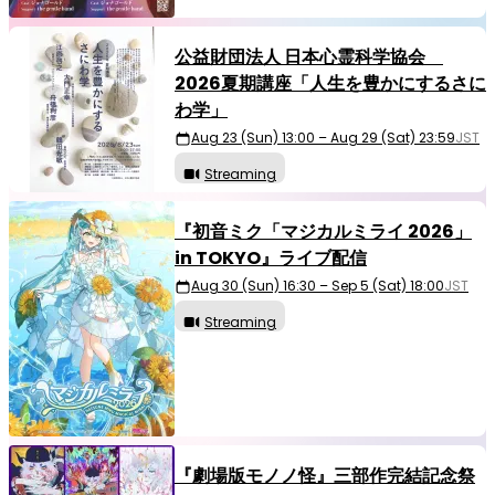
公益財団法人 日本心霊科学協会
2026夏期講座「人生を豊かにするさに
わ学」
Aug 23 (Sun) 13:00 – Aug 29 (Sat) 23:59
JST
Streaming
『初音ミク「マジカルミライ 2026」
in TOKYO』ライブ配信
Aug 30 (Sun) 16:30 – Sep 5 (Sat) 18:00
JST
Streaming
『劇場版モノノ怪』三部作完結記念祭