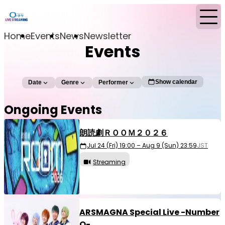
Home
Events
News
Newsletter
Events
Show calendar
Date
Genre
Performer
Ongoing Events
朗読劇ＲＯＯＭ２０２６
Jul 24 (Fri) 19:00 – Aug 9 (Sun) 23:59
JST
Streaming
ARSMAGNA Special Live -Number
O-