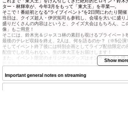
これまで「東大王」をけん引してきた絶対的ヒロイン・鈴木光
Stream date
ター・林輝幸が、今年3月をもって「東大王」を卒業―。
Mar 30 2021 (Tue) 11:00 – 13:00
そこで！番組初となる“ライブイベント”を2日間にわたり開催
当日は、クイズ超人・伊沢拓司も参戦し、会場を大いに盛り
Latest Archive End Time
盛りだくさんの内容はというと、クイズ大会はもちろん、こ
Apr 2 2021 (Fri) 23:59
JST
像」もご用意！
そこには、鈴木光＆ジャスコ林の素顔も覗けるプライベート
【3/30（火）14:30配信】視
最後のテレビ収録を終え、2人は、何を語るのか？（※5公演
そしてイベント終了後には特別企画としてライブ配信限定の
Stream date
配信でしか見られない、生の東大王をお届けします！
Mar 30 2021 (Tue) 14:30 – 16:3
また、イベント限定のオリジナルグッズはオンラインでも購
Show mor
鈴木光＆ジャスコ林の最初で最後の見納めチャンス！
Latest Archive End Time
歴史に残る“最後の日”に立ち会って、ぜひ2人の雄姿を見届
Apr 2 2021 (Fri) 23:59
JST
Important general notes on streaming
----------------------------------------------
【3/30（火）18:00配信】視
公演回により、アーカイブ配信期間が異なります。
ご確認の上、お申込ください。
Stream date
Zaiko recommended device environment
Mar 30 2021 (Tue) 18:00 – 20:0
3/29（月）15:00～配信
Latest Archive End Time
アーカイブ配信期間：～4/1（木）23:59まで
Zaiko recommended network communication environme
Apr 2 2021 (Fri) 23:59
JST
3/29（月）18:30～配信
アーカイブ配信期間：～4/1（木）23:59まで