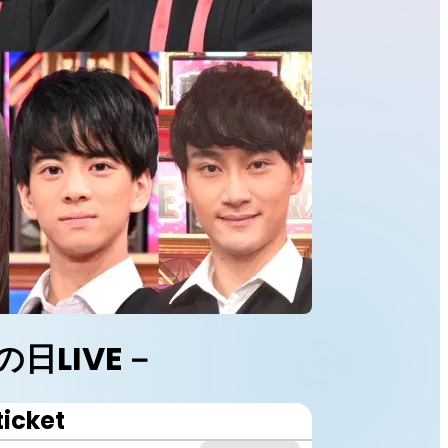
日LIVE－
ticket