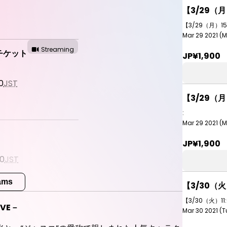
【3/29（
【3/29（月）1
Mar 29 2021 (M
Streaming
聴チケット
JP¥1,900
0
JST
【3/29（
:
Mar 29 2021 (M
JP¥1,900
30
JST
eams
【3/30（
【3/30（火）1
VE－
Streaming
チケット
Mar 30 2021 (Tu