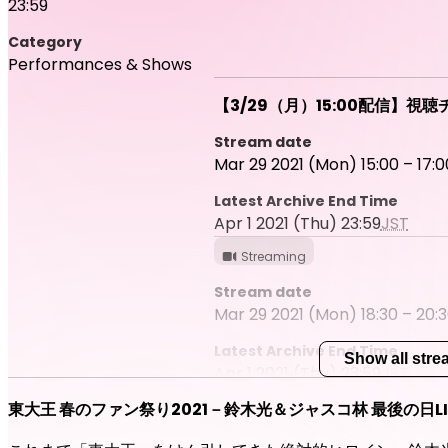
23:59
Category
Performances & Shows
【3/29（月）15:00配信】視
Stream date
Mar 29 2021 (Mon) 15:00 – 17:0
Latest Archive End Time
Apr 1 2021 (Thu) 23:59
JST
Streaming
Stream date
Mar 29 2021 (Mon) 18:30 – 20:
Latest Archive End Time
Show all str
Apr 1 2021 (Thu) 23:59
JST
東大王 春のファン祭り2021－鈴木光＆ジャスコ林 最後の日LI
【3/30（火）11:00配信】視聴