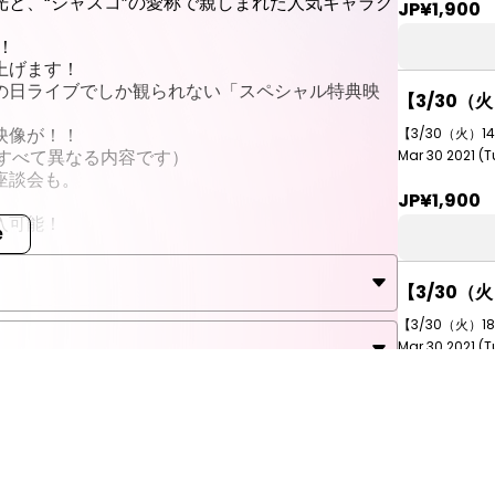
と、“ジャスコ”の愛称で親しまれた人気キャラク
JP¥1,900
JST
！
上げます！
の日ライブでしか観られない「スペシャル特典映
【3/30（
Streaming
映像が！！
【3/30（火）1
聴チケット
すべて異なる内容です）
Mar 30 2021 (T
座談会も。
JP¥1,900
0
JST
入可能！
e
けてください。
【3/30（
Streaming
聴チケット
【3/30（火）1
Mar 30 2021 (T
0
JST
JP¥1,900
nt