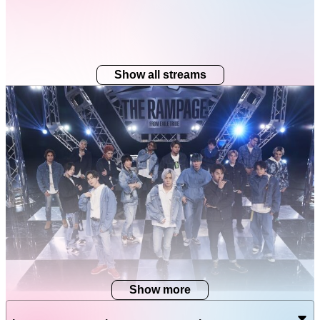
Show all streams
Show more
THE RAMPAGE地上波初冠番組「RUN! RUN! RAMPAGE!!」