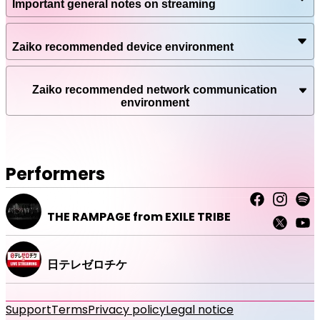
Important general notes on streaming
ついに番組を飛び出し場外乱闘！？
天国チームと地獄チームに分かれロケを敢行！
番組は最終回を迎えたはずだったが…彼らの勝負はまだ決着
Zaiko recommended device environment
していなかった！
舞台を横浜アリーナに移し本当の決着をつける！
番組では様々なお題トークやゲーム対決で、勝てば天国、負
Zaiko recommended network communication
ければ地獄、ご褒美ロケとお仕置きロケをかけて争ってきた
environment
THE RAMPAGE の メンバー16名が、なんと番組を飛び出し
場外乱闘！？
大好評のゲーム対決あり、LIVE パフォーマンスあり、盛り
だくさんの「RUN! RUN! RAMPAGE!!」を横浜アリーナでリ
アル体験！
Performers
【注意事項】
THE RAMPAGE from EXILE TRIBE
■日テレゼロチケはお客様手数料0円でイベントチケットの
販売を行っておりますが、日テレゼロチケ LIVE
STREAMINGは、電子チケット販売プラットフォームZAIKO
日テレゼロチケ
にてサービスをご提供させていただくため、ZAIKOでのご購
入ではお客様手数料および決済手数料（一部除く）が発生い
たします。ご確認の上ご了承ください。
Support
Terms
Privacy policy
Legal notice
■チケットの購入・動画の視聴には電子チケット販売プラッ