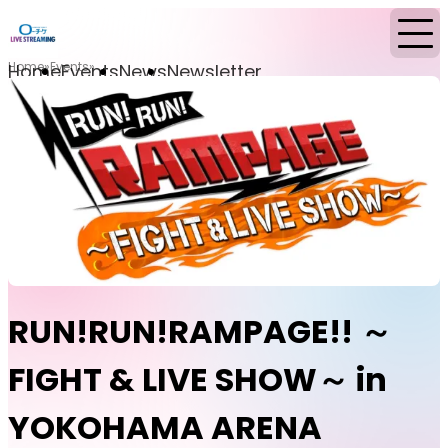
Home
Events
Home
Events
News
Newsletter
RUN!RUN!RAMPAGE!! ～
FIGHT & LIVE SHOW～ in
YOKOHAMA ARENA