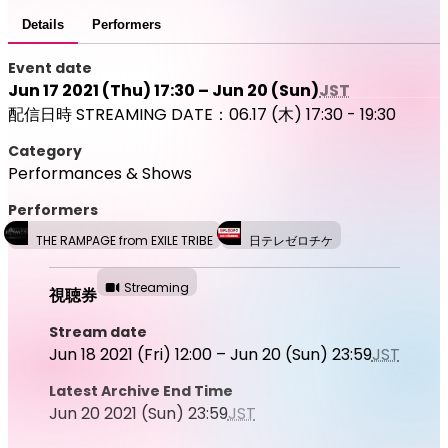
Details
Performers
Event date
Jun 17 2021 (Thu) 17:30 – Jun 20 (Sun)
JST
配信日時 STREAMING DATE：06.17 (木) 17:30 - 19:30
Category
Performances & Shows
Performers
THE RAMPAGE from EXILE TRIBE
日テレゼロチケ
Streaming
視聴券
Stream date
Jun 18 2021 (Fri) 12:00 – Jun 20 (Sun) 23:59
JST
Latest Archive End Time
Jun 20 2021 (Sun) 23:59
JST