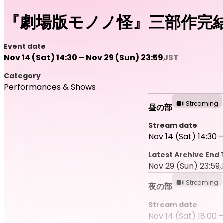
『劇場版モノノ怪』三部作完
Event date
Nov 14 (Sat) 14:30 – Nov 29 (Sun) 23:59
JST
Category
Performances & Shows
Streaming
昼の部
Stream date
Nov 14 (Sat) 14:30 –
Latest Archive End
Nov 29 (Sun) 23:59
Streaming
夜の部
Stream date
Nov 14 (Sat) 18:00 –