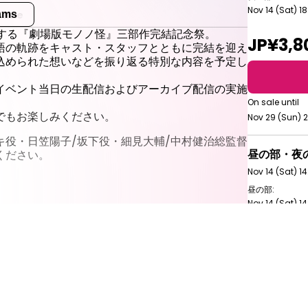
Nov 14 (Sat) 18
 Time
eams
JST
LLで開催する『劇場版モノノ怪』三部作完結記念祭。
JP¥3,8
語の軌跡をキャスト・スタッフとともに完結を迎え
込められた想いなどを振り返る特別な内容を予定し
イベント当日の生配信およびアーカイブ配信の実施
On sale until
でもお楽しみください。
Nov 29 (Sun) 
キ役・日笠陽子/坂下役・細見大輔/中村健治総監督
昼の部・夜
ください。
Nov 14 (Sat) 1
昼の部:
Nov 14 (Sat) 14
夜の部:
e
Nov 14 (Sat) 18
JP¥6,4