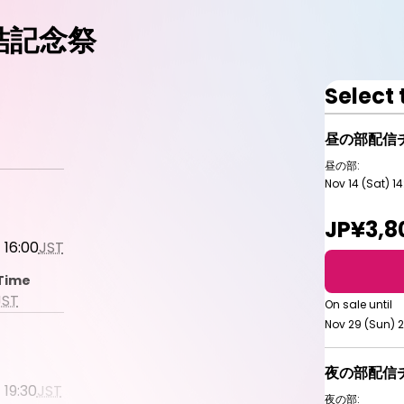
結記念祭
Select 
昼の部配信
昼の部:
Nov 14 (Sat) 14
JP¥3,8
 16:00
JST
 Time
JST
On sale until
Nov 29 (Sun) 
夜の部配信
 19:30
JST
夜の部: