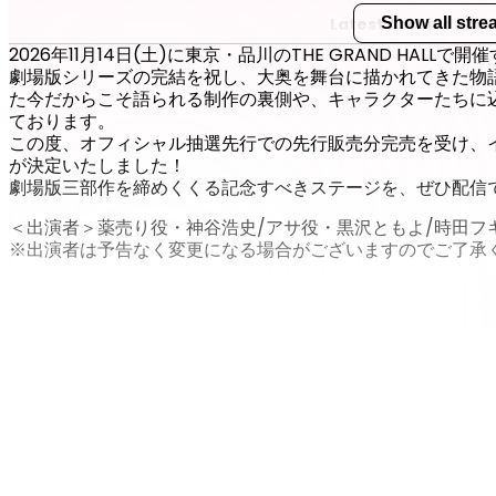
Latest Archive End
Show all str
Nov 29 (Sun) 23:59
2026年11月14日(土)に東京・品川のTHE GRAND HA
劇場版シリーズの完結を祝し、大奥を舞台に描かれてきた物
た今だからこそ語られる制作の裏側や、キャラクターたちに
ております。
この度、オフィシャル抽選先行での先行販売分完売を受け、
が決定いたしました！
劇場版三部作を締めくくる記念すべきステージを、ぜひ配信
＜出演者＞薬売り役・神谷浩史/アサ役・黒沢ともよ/時田フ
※出演者は予告なく変更になる場合がございますのでご了承
Show mor
Important general notes on streaming
Zaiko recommended device environment