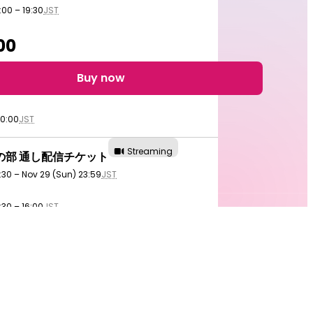
:00 – 19:30
JST
00
Buy now
20:00
JST
Streaming
の部 通し配信チケット
4:30 – Nov 29 (Sun) 23:59
JST
:30 – 16:00
JST
:00 – 19:30
JST
00
Buy now