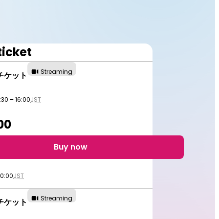
ticket
Streaming
チケット
:30 – 16:00
JST
00
Buy now
20:00
JST
Streaming
チケット