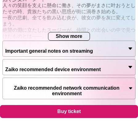
人々の笑顔を支えに懸命に働き、その夢がまさに叶おうとし
たその時、貴族たちの黒い思惑が街に渦巻き始める。
一夜の悲劇。全てを飲み込む炎が、彼女の夢を灰に変えてし
まう。
絶望の淵に立たしたスージーが、仲間との出会いの中で見つ
けたものとは――。
Show more
これは、夢を奪われた少女の、喪失と再生を描く物語。
Important general notes on streaming
出演者:
ゴールデングロー(CV:佐倉綾音)
グラニ(CV:山崎はるか)
Zaiko recommended device environment
クエルクス(CV:髙野麻美)
ヘイズ(CV:ルゥティン)
スカイフレア(CV:植田佳奈)
Zaiko recommended network communication
他
environment
*順不同・敬称略
Support
Terms
Privacy policy
Legal notice
Buy ticket
Ticket resale notice
【注意事項】
本公演の演出上、ゲーム内容の描写を一部改編・調整して公
©
Zaiko
K.K.
•
All Rights Reserved
開しています。