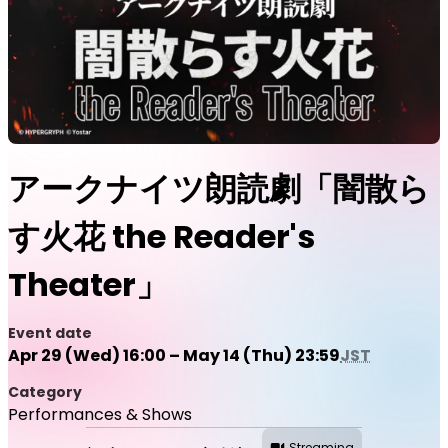
アークナイツ朗読劇「闇散ら
す火花 the Reader's
Theater」
Event date
Apr 29 (Wed) 16:00 – May 14 (Thu) 23:59
JST
Category
Performances & Shows
Streaming