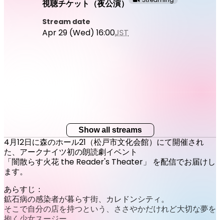
視聴チケット（夜公演）
Stream date
Apr 29 (Wed) 16:00
JST
Show all streams
4月12日に森のホール21（松戸市文化会館）にて開催され
た、アークナイツ初の朗読劇イベント
「闇散らす火花 the Reader's Theater」 を配信でお届けし
ます。
あらすじ：
鉱石病の感染者が暮らす街、カレドンシティ。
そこで自分の店を持つという、ささやかだけれど大切な夢を
抱く少女スージー。