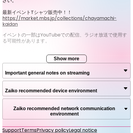
さい。
最新イベントTシャツ販売中！！
https://market.mbs.jp/collections/chayamachi-
kaidan
イベントの一部はYouTubeでの配信、ラジオ放送で使用す
る可能性があります。
Show more
Important general notes on streaming
Zaiko recommended device environment
Zaiko recommended network communication
environment
Support
Terms
Privacy policy
Legal notice