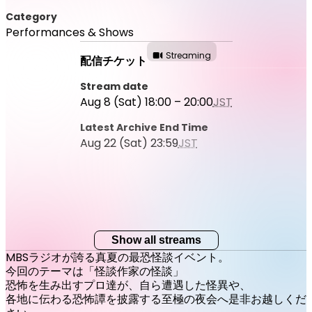
Category
Performances & Shows
Streaming
配信チケット
Stream date
Aug 8 (Sat) 18:00 – 20:00
JST
Latest Archive End Time
Aug 22 (Sat) 23:59
JST
Show all streams
MBSラジオが誇る真夏の最恐怪談イベント。
今回のテーマは「怪談作家の怪談」
恐怖を生み出すプロ達が、自ら遭遇した怪異や、
各地に伝わる恐怖譚を披露する至極の夜会へ是非お越しくだ