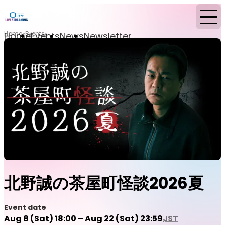
Home
Events
Home
Events
News
Newsletter
北野誠の茶屋町怪談2026夏
Event date
Aug 8 (Sat) 18:00 – Aug 22 (Sat) 23:59
JST