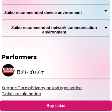
草薙航基（宮下草薙）／後藤拓実（四千頭身）／ほか
Zaiko recommended device environment
【注意事項】
■このライブのトーク内容は、トーク参加者だけの秘密で
す。
Zaiko recommended network communication
■口外禁止の秘密ブロックの内容はSNS等でへの投稿はお控
environment
えください。
※ネタバレ関連以外は、感想・他の皆様へのオススメ等は大
歓迎です！
■チケットの購入・動画の視聴には電子チケット販売プラッ
Performers
トフォームZAIKOへの登録が必要となります。
■配信のURLは購入したZAIKOアカウントのみで閲覧可能で
す。
■URLの共有、SNSへ投稿をしてもご本人のZAIKOアカウン
日テレゼロチケ
ト以外では閲覧いただけません。
■チケットの購入前に、記載の注意事項をよくお読みいただ
き、配信ライブ視聴に適したインターネット環境・推奨環境
Support
Terms
Privacy policy
Legal notice
をお持ちかどうか必ずご確認ください。
Ticket resale notice
■チケット購入後の公演延期・中止以外の理由に伴うキャン
セル・変更・払い戻しはできません。
©
Zaiko
K.K.
•
All Rights Reserved
Buy ticket
■途中から視聴した場合はその時点からのライブ配信とな
り、巻き戻しての再生はできません。アーカイブ配信中は巻