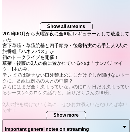
Show all streams
2021年10月から火曜深夜に全10回レギュラーとして放送して
いた
宮下草薙・草薙航基と四千頭身・後藤拓実の若手芸人2人の
旅番組「ハネノバス」が
初のトークライブを開催！
草薙・後藤の2人の前に置かれているのは「サンパチマイ
ク」1本のみ。
テレビでは話せない口外禁止のここだけでしか聞けないトー
クに、番組恒例あの人との中継？
さらにはまだ全く決まっていないのにロケ日だけ決まってい
るシーズン2のロケの話など、盛りだくさんの90分。
2人の旅を続けていく為に、ぜひお力添えいただければ幸い
です！
Show more
【出演】
Important general notes on streaming