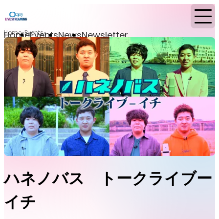
Home
Events
Home
Events
News
Newsletter
ハネノバス トークライブー
イチ