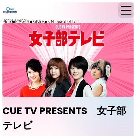
Home
Events
Home
Events
News
Newsletter
CUE TV PRESENTS 女子部
テレビ