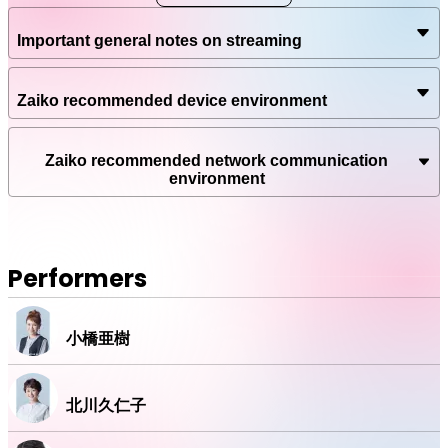
【アーカイブ視聴期間】
配信終了後〜2021/10/30（土）23:59
Important general notes on streaming
【注意事項】
Zaiko recommended device environment
■チケットの購入・動画の視聴には電子チケット販売プラッ
トフォームZAIKOへの登録が必要となります。
■配信のURLは購入したZAIKOアカウントのみで閲覧可能で
Zaiko recommended network communication
す。
environment
■URLの共有、SNSへ投稿をしてもご本人のZAIKOアカウン
ト以外では閲覧いただけません。
■チケットの購入前に、記載の注意事項をよくお読みいただ
き、配信ライブ視聴に適したインターネット環境・推奨環境
Performers
をお持ちかどうか必ずご確認ください。
■チケット購入後の公演延期・中止以外の理由に伴うキャン
セル・変更・払い戻しはできません。
■途中から視聴した場合はその時点からのライブ配信とな
小橋亜樹
り、巻き戻しての再生はできません。アーカイブ配信中は巻
き戻し再生可能です。
■インターネット回線やシステム上のトラブルにより、配信
北川久仁子
映像や音声の乱れ、公演の一時中断・途中終了の可能性がご
ざいます。