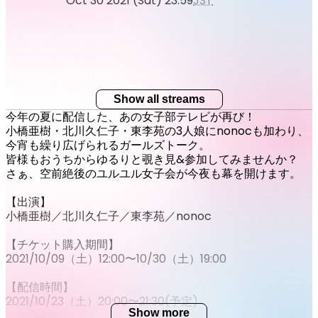
Oct 30 2021 (Sat) 23:59
JST
Show all streams
今年の夏に配信した、あの女子部テレビが再び！
小橋亜樹・北川久仁子・東李苑の3人娘にnonocも加わり、
今宵も繰り広げられるガールズトーク。
皆様もおうちからゆるりと覗き見&参加してみませんか？
さぁ、空前絶後のユルユル女子会が今夜も幕を開けます。
【出演】
小橋亜樹／北川久仁子／東李苑／nonoc
【チケット購入期間】
2021/10/09（土）12:00〜10/30（土）19:00
【配信時間】
2021/10/23（土）20:00〜21:30(予定)
Show more