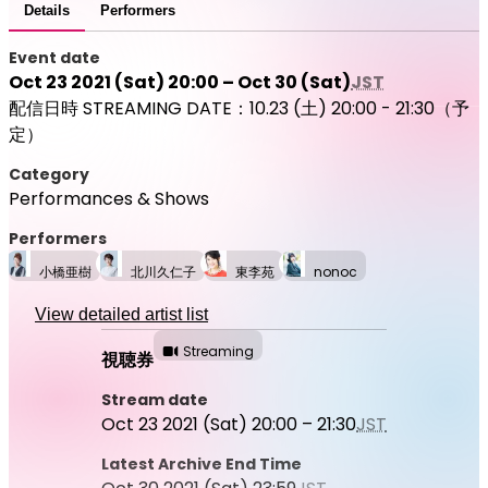
Details
Performers
Event date
Oct 23 2021 (Sat) 20:00 – Oct 30 (Sat)
JST
配信日時 STREAMING DATE：10.23 (土) 20:00 - 21:30（予
定）
Category
Performances & Shows
Performers
小橋亜樹
北川久仁子
東李苑
nonoc
View detailed artist list
Streaming
視聴券
Stream date
Oct 23 2021 (Sat) 20:00 – 21:30
JST
Latest Archive End Time