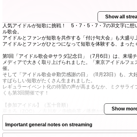
Show all str
人気アイドルが短歌に挑戦！ 5・7・5・7・7の31文字に
ル歌会。
アイドルとファンが短歌を共作する「付け句大会」も大盛り
アイドルとファンがひとつになって短歌を体験する、まった
第1回「アイドル歌会＠サラダ記念日」（7月6日）は、来場
メディアで大きく取り上げられました。「東京アイドルフェス
催。
そして「アイドル歌会＠勤労感謝の日」（11月23日）も、大
すばらしい短歌がたくさん生まれました。
レギュラーイベント化の待望の声が高まるなか、ミクサライブ東京
くも第3回開催です！
【参加アイドル】（五十音順）
Show mor
巫まろ（ZOC）／吉川友／寺嶋由芙／播磨かな
【司会・企画・選者】
Important general notes on streaming
吉田尚記（ニッポン放送アナウンサー）