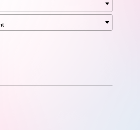
究」編集長）
nt
フォームZAIKOへの登録が必要となります。
。
ント以外では閲覧いただけません。
き、配信ライブ視聴に適したインターネット環境・
セル・変更・払い戻しはできません。
、巻き戻しての再生はできません。アーカイブ配信
映像や音声の乱れ、公演の一時中断・途中終了の可
しては、主催者は責任を負いかねます。
なります。
ご利用を推奨いたします。
有します。カメラ・スマートフォンなどによる画面
などへの無断転載・共有を行った場合、法的責任に
ail.com」のドメインを受信できるよう設定してくだ