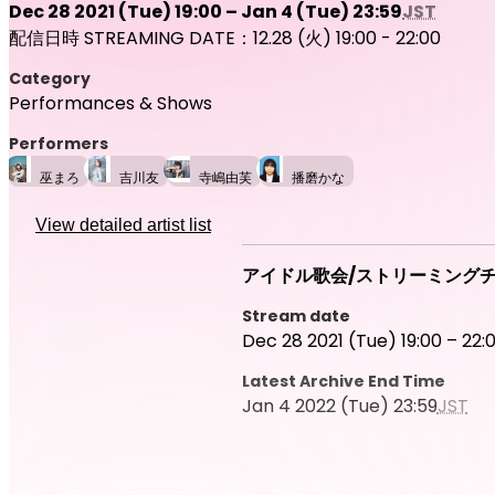
Dec 28 2021 (Tue) 19:00 – Jan 4 (Tue) 23:59
JST
配信日時 STREAMING DATE：12.28 (火) 19:00 - 22:00
Category
Performances & Shows
Performers
巫まろ
吉川友
寺嶋由芙
播磨かな
View detailed artist list
アイドル歌会/ストリーミング
Stream date
Dec 28 2021 (Tue) 19:00 – 22:
Latest Archive End Time
Jan 4 2022 (Tue) 23:59
JST