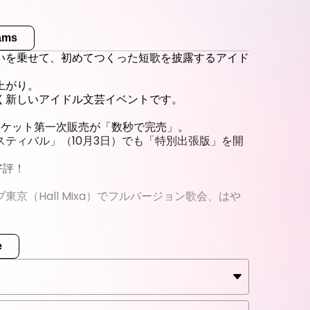
eams
想いを乗せて、初めてつくった短歌を披露するアイド
上がり。
く新しいアイドル文芸イベントです。
チケット第一次販売が「数秒で完売」。
ティバル」（10月3日）でも「特別出張版」を開
好評！
（Hall Mixa）でフルバージョン歌会、はや
e