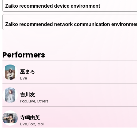
【選者】
Zaiko recommended device environment
俵万智（歌人）／笹公人（歌人）／國兼秀二（月刊「短歌研
Zaiko recommended network communication environme
【注意事項】
■チケットの購入・動画の視聴には電子チケット販売プラット
■配信のURLは購入したZAIKOアカウントのみで閲覧可能です
■URLの共有、SNSへ投稿をしてもご本人のZAIKOアカウ
Performers
■チケットの購入前に、記載の注意事項をよくお読みいただ
推奨環境をお持ちかどうか必ずご確認ください。
■チケット購入後の公演延期・中止以外の理由に伴うキャン
巫まろ
■途中から視聴した場合はその時点からのライブ配信となり
中は巻き戻し再生可能です。
Live
■インターネット回線やシステム上のトラブルにより、配信
能性がございます。
吉川友
■お客様のインターネット環境、視聴環境に伴う不具合に関
Pop, Live, Others
■閲覧に関わるインターネット通信費用はお客様のご負担と
■データ通信量が多くなることが想定されるため、Wi-Fiの
■本公演は有料での配信ライブです。一切の権利は主催者が
寺嶋由芙
録画・撮影・録音は全て禁止いたします。また、動画サイト
Live, Pop, Idol
問われる場合がございます。
■ドメイン指定受信ご利用の方は、「zaiko.io」「zaikom