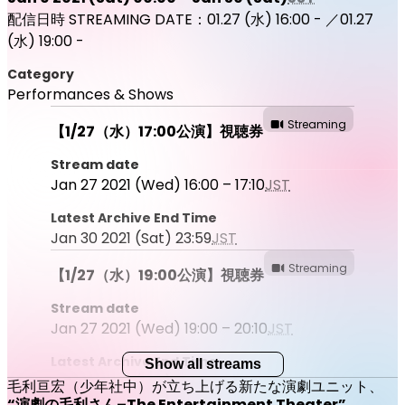
配信日時 STREAMING DATE：01.27 (水) 16:00 - ／01.27
(水) 19:00 -
Category
Performances & Shows
Streaming
【1/27（水）17:00公演】視聴券
Stream date
Jan 27 2021 (Wed) 16:00 – 17:10
JST
Latest Archive End Time
Jan 30 2021 (Sat) 23:59
JST
Streaming
【1/27（水）19:00公演】視聴券
Stream date
Jan 27 2021 (Wed) 19:00 – 20:10
JST
Latest Archive End Time
Show all streams
Jan 30 2021 (Sat) 23:59
JST
毛利亘宏（少年社中）が立ち上げる新たな演劇ユニット、
“演劇の毛利さん–The Entertainment Theater”