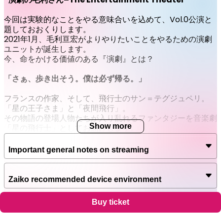
今回は実験的なことをやる意味合いを込めて、Vol.0公演と
題しておおくりします。
2021年1月、毛利亘宏がよりやりたいことをやるための演劇
ユニットが誕生します。
今、命をかける価値のある『演劇』とは？
「さぁ、歩き出そう。僕は必ず帰る。」
フランスの作家、そして、飛行士のサン＝テグジュペリ。
「星の王子さま」と「夜間飛行」。
その物語の登場人物たちが入り乱れるファンタジーを音楽劇
Show more
「星の飛行士」としてお届けします。
またこの音楽劇とは別に「星の王子さま」と「夜間飛行」を
Important general notes on streaming
それぞれ毛利亘宏が朗読劇にアレンジ。
俳優2人によるリーディングシアターとしておおくりいたし
ます。
Zaiko recommended device environment
“1本の音楽劇と2本の朗読劇”
Buy ticket
Zaiko recommended network communication
今回、新たに異なる3作品を生み出し、皆様にお届けしま
environment