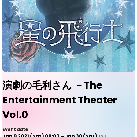
演劇の毛利さん －The
Entertainment Theater
Vol.0
Event date
Jan 9 2021 (Sat) 00:00 – Jan 30 (Sat)
JST