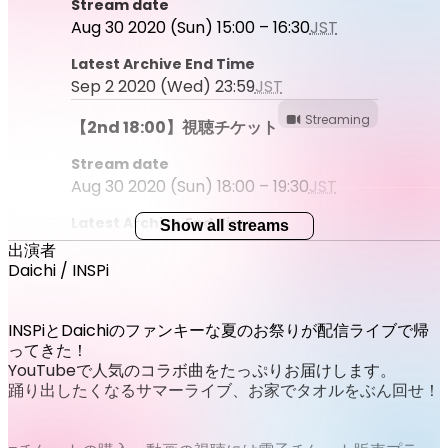
Stream date
Aug 30 2020 (Sun) 15:00 – 16:30
JST
Latest Archive End Time
Sep 2 2020 (Wed) 23:59
JST
Streaming
【2nd 18:00】視聴チケット
Stream date
Aug 30 2020 (Sun) 18:00 – 19:30
JST
Latest Archive End Time
Show all streams
Sep 2 2020 (Wed) 23:59
JST
出演者
Daichi / INSPi
INSPiとDaichiのファンキーな夏のお祭りが配信ライブで帰
ってきた！
YouTubeで人気のコラボ曲をたっぷりお届けします。
踊り出したくなるサマーライブ、お家でタオルをぶん回せ！