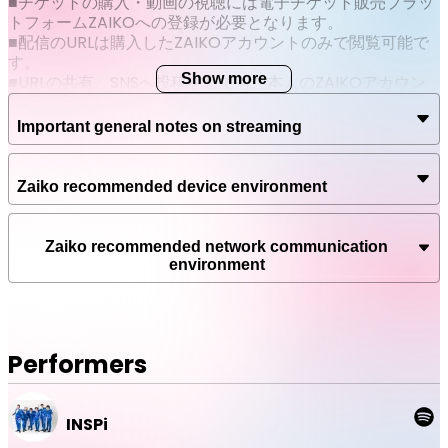
■チケットの購入・動画の視聴には電子チケット販売プラッ
トフォームZAIKOへの登録が必要となります。
■配信のURLは購入したZAIKOアカウントのみで閲覧可能で
す。
Show more
■URLの共有、SNSへ投稿をしてもご本人のZAIKOアカウン
ト以外では閲覧いただけません。
■チケットのご購入前に、記載の注意事項をよくお読みいた
Important general notes on streaming
だき、配信ライブ視聴に適したインターネット環境・推奨環
境をお持ちかどうか必ずご確認ください。
■チケットご購入後の公演延期・中止以外の理由に伴うキャ
Zaiko recommended device environment
ンセル・変更・払い戻しはできません。
■各イベントの開始5分前になりましたら、視聴ページをリ
ロードしてください。
Zaiko recommended network communication
■途中から視聴した場合はその時点からのライブ配信とな
environment
り、巻き戻しての再生はできません。アーカイブ配信中は巻
き戻し再生可能です。
■インターネット回線やシステム上のトラブルにより、配信
映像や音声の乱れ、公演の一時中断・途中終了の可能性がご
Performers
ざいます。
■お客様のインターネット環境、視聴環境に伴う不具合に関
しては、主催者は責任を負いかねます。
■閲覧に関わるインターネット通信費用はお客様のご負担と
INSPi
なります。