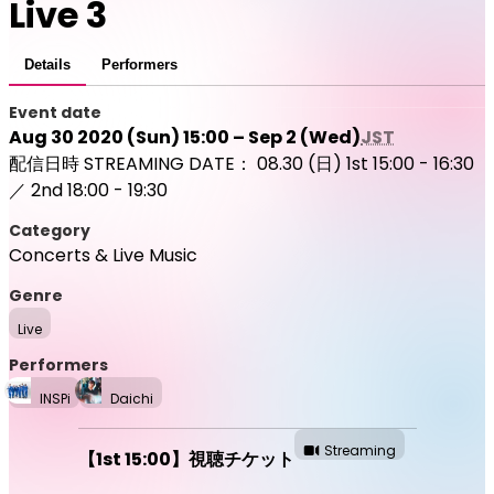
Live 3
Details
Performers
Event date
Aug 30 2020 (Sun) 15:00 – Sep 2 (Wed)
JST
配信日時 STREAMING DATE： 08.30 (日) 1st 15:00 - 16:30
／ 2nd 18:00 - 19:30
Category
Concerts & Live Music
Genre
Live
Performers
INSPi
Daichi
Streaming
【1st 15:00】視聴チケット